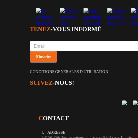
TENEZ
-VOUS INFORMÉ
CONDITIONS GENERALES D'UTILISATION
SUIVEZ
-NOUS!
C
ONTACT
ADRESSE
BP 59, Pôle Technologique El ghazala 2088 Ariana Tunisie