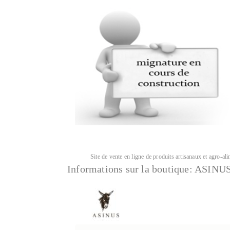
Site de vente en ligne de produits artisanaux et agro-al
Informations sur la boutique:
ASINU