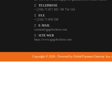
TELEPHONE
+ (216) 71 857 285 / 98 754 134
FAX
+ (216) 71 856 338
E-MAIL
contact@gpgcheckout.com
SITE WEB
https://www.gpgcheckout.com
Copyright © 2026 - Powered by Global Payment Gateway
Tous d