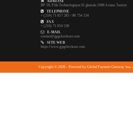
ADRESSE
BP 59, Pôle Technologique El ghazala 2088 Ariana Tunisie
TELEPHONE
+ (216) 71 857 285 / 98 754 134
FAX
+ (216) 71 856 338
E-MAIL
contact@gpgcheckout.com
SITE WEB
https://www.gpgcheckout.com
Copyright © 2026 - Powered by Global Payment Gateway
Tous d