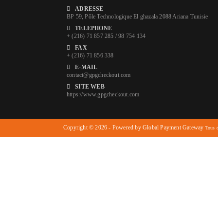
ADRESSE
BP 59, Pôle Technologique El ghazala 2088 Ariana Tunisie
TELEPHONE
+ (216) 71 857 285 / 98 754 134
FAX
+ (216) 71 856 338
E-MAIL
contact@gpgcheckout.com
SITE WEB
https://www.gpgcheckout.com
Copyright © 2026 - Powered by Global Payment Gateway
Tous d