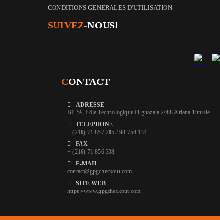
CONDITIONS GENERALES D'UTILISATION
SUIVEZ
-NOUS!
C
ONTACT
ADRESSE
BP 59, Pôle Technologique El ghazala 2088 Ariana Tunisie
TELEPHONE
+ (216) 71 857 285 / 98 754 134
FAX
+ (216) 71 856 338
E-MAIL
contact@gpgcheckout.com
SITE WEB
https://www.gpgcheckout.com