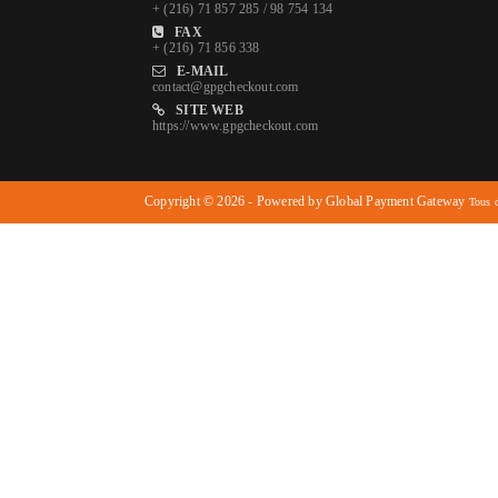
+ (216) 71 857 285 / 98 754 134
FAX
+ (216) 71 856 338
E-MAIL
contact@gpgcheckout.com
SITE WEB
https://www.gpgcheckout.com
Copyright © 2026 - Powered by Global Payment Gateway
Tous d