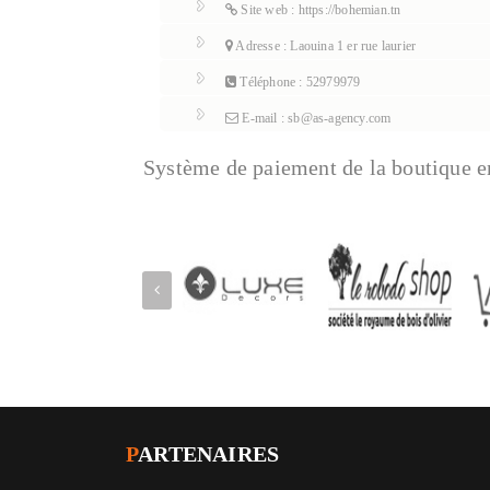
Site web : https://bohemian.tn
Adresse : Laouina 1 er rue laurier
Téléphone : 52979979
E-mail : sb@as-agency.com
Système de paiement de la boutique e
P
ARTENAIRES