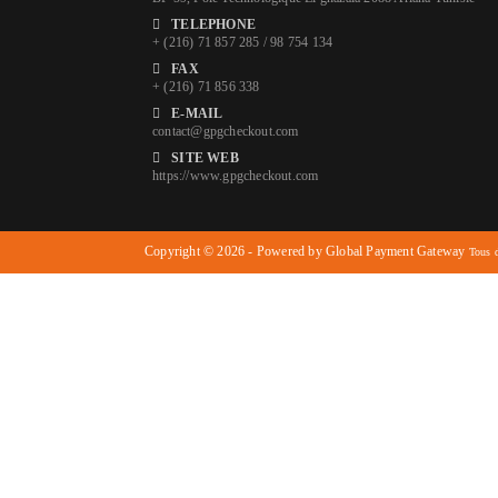
TELEPHONE
+ (216) 71 857 285 / 98 754 134
FAX
+ (216) 71 856 338
E-MAIL
contact@gpgcheckout.com
SITE WEB
https://www.gpgcheckout.com
Copyright © 2026 - Powered by Global Payment Gateway
Tous d