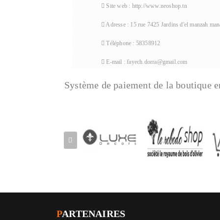
Site web : http://www.neoshop.tn
Adresse : 15 rue 7425 Jardins d'el manzah man
Téléphone : 58358912
E-mail : fayech.dorra@gmail.com
Système de paiement de la boutique e
P
ARTENAIRES