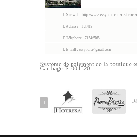
Site web : http://www.essyndic.com/residence/r
Adresse : TUNIS
Téléphone : 71546565
E-mail : essyndic@gmail.com
Système de paiement de la boutique e
Carthage-R-001320