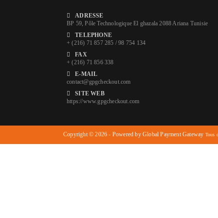
ADRESSE
BP 59, Pôle Technologique El ghazala 2088 Ariana Tunisie
TELEPHONE
+ (216) 71 857 285 / 98 754 134
FAX
+ (216) 71 856 338
E-MAIL
contact@gpgcheckout.com
SITE WEB
https://www.gpgcheckout.com
Copyright © 2026 - Powered by Global Payment Gateway
Tous d