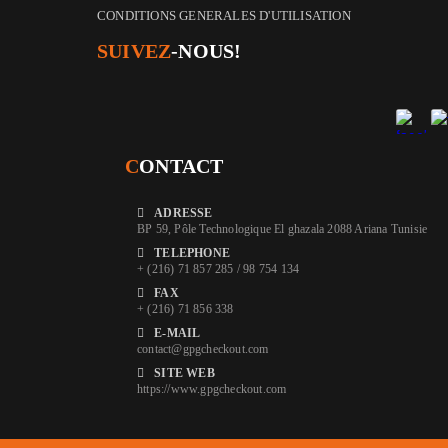
CONDITIONS GENERALES D'UTILISATION
SUIVEZ
-NOUS!
C
ONTACT
ADRESSE
BP 59, Pôle Technologique El ghazala 2088 Ariana Tunisie
TELEPHONE
+ (216) 71 857 285 / 98 754 134
FAX
+ (216) 71 856 338
E-MAIL
contact@gpgcheckout.com
SITE WEB
https://www.gpgcheckout.com