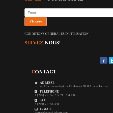
CONDITIONS GENERALES D'UTILISATION
SUIVEZ
-NOUS!
C
ONTACT
ADRESSE
BP 59, Pôle Technologique El ghazala 2088 Ariana Tunisie
TELEPHONE
+ (216) 71 857 285 / 98 754 134
FAX
+ (216) 71 856 338
E-MAIL
contact@gpgcheckout.com