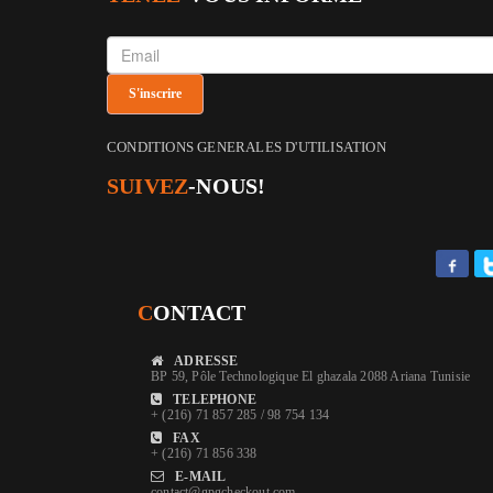
CONDITIONS GENERALES D'UTILISATION
SUIVEZ
-NOUS!
C
ONTACT
ADRESSE
BP 59, Pôle Technologique El ghazala 2088 Ariana Tunisie
TELEPHONE
+ (216) 71 857 285 / 98 754 134
FAX
+ (216) 71 856 338
E-MAIL
contact@gpgcheckout.com