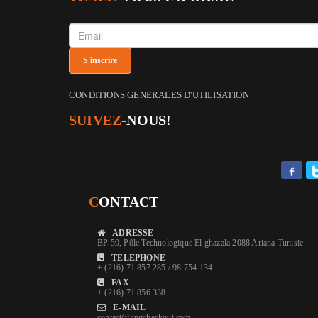
CONDITIONS GENERALES D'UTILISATION
SUIVEZ
-NOUS!
C
ONTACT
ADRESSE
BP 59, Pôle Technologique El ghazala 2088 Ariana Tunisie
TELEPHONE
+ (216) 71 857 285 / 98 754 134
FAX
+ (216) 71 856 338
E-MAIL
contact@gpgcheckout.com