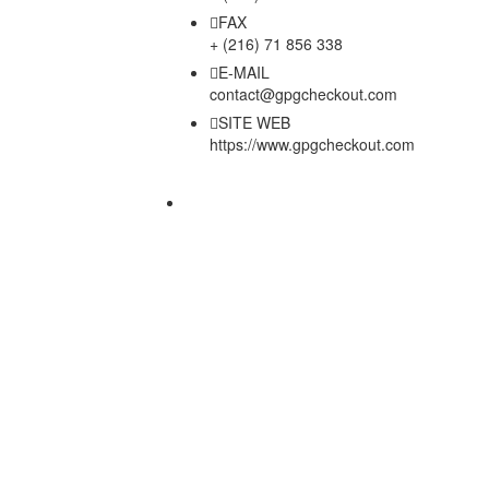
FAX
+ (216) 71 856 338
E-MAIL
contact@gpgcheckout.com
SITE WEB
https://www.gpgcheckout.com
Copyright © 2026 - Powered by Global Payment Gateway