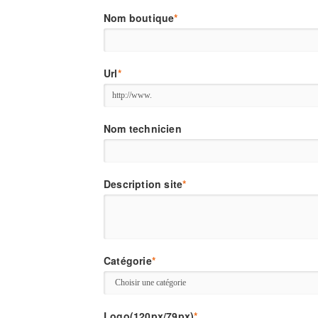
Nom boutique
*
Url
*
Nom technicien
Description site
*
Catégorie
*
Logo(120px/79px)
*