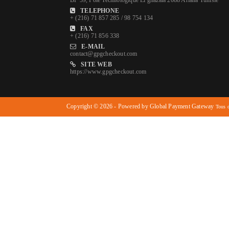
BP 59, Pôle Technologique El ghazala 2088 Ariana Tunisie
TELEPHONE
+ (216) 71 857 285 / 98 754 134
FAX
+ (216) 71 856 338
E-MAIL
contact@gpgcheckout.com
SITE WEB
https://www.gpgcheckout.com
Copyright © 2026 - Powered by Global Payment Gateway
Tous d