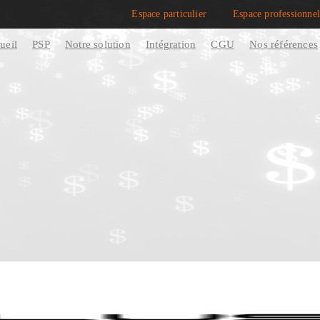
Espace particulier
Espace professionnel
ueil
PSP
Notre solution
Intégration
CGU
Nos références