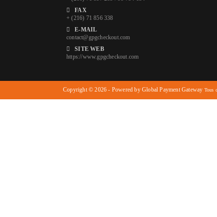
FAX
+ (216) 71 856 338
E-MAIL
contact@gpgcheckout.com
SITE WEB
https://www.gpgcheckout.com
Copyright © 2026 - Powered by Global Payment Gateway
Tous d